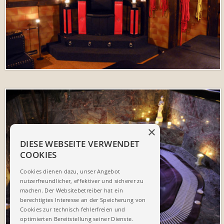
×
DIESE WEBSEITE VERWENDET
COOKIES
Cookies dienen dazu, unser Angebot
nutzerfreundlicher, effektiver und sicherer zu
machen. Der Websitebetreiber hat ein
berechtigtes Interesse an der Speicherung von
Cookies zur technisch fehlerfreien und
optimierten Bereitstellung seiner Dienste.