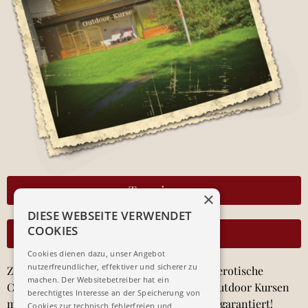
Termine
×
DIESE WEBSEITE VERWENDET
COOKIES
Kontakt
Cookies dienen dazu, unser Angebot
nutzerfreundlicher, effektiver und sicherer zu
Zum Junggesellen-Abschied wollt Ihr eine erotische
machen. Der Websitebetreiber hat ein
Collage malen oder basteln? Bei unseren outdoor Kursen
berechtigtes Interesse an der Speicherung von
mit einem Glas Sommerbowle ist der Spaß garantiert!
Cookies zur technisch fehlerfreien und