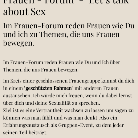
about Sex
Im Frauen-Forum reden Frauen wie Du
und ich zu Themen, die uns Frauen
bewegen.
Im Frauen-Forum reden Frauen wie Du und Ich über
Themen, die uns Frauen bewegen.
Im Kreis einer geschlossenen Frauengruppe kannst du dich
in einem "
geschützten Rahmen
" mit anderen Frauen
austauschen. Ich würde mich freuen, wenn du dabei lernst
über dich und deine Sexualität zu sprechen.
Ziel ist es eine Vertrautheit wachsen zu lassen um sagen zu
können was man fühlt und was man denkt. Also ein
Erfahrungsaustausch als Gruppen-Event, zu dem jeder
seinen Teil beiträgt.